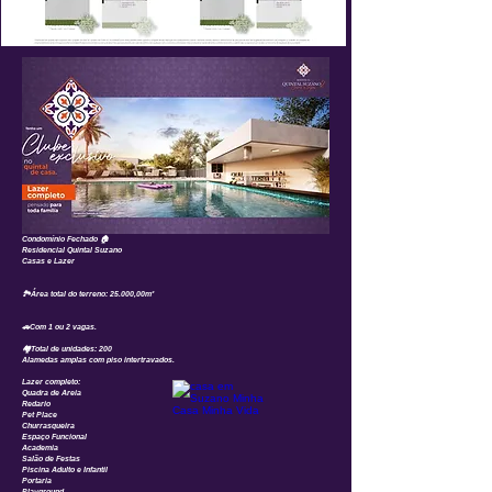
Condomínio Fechado 🏠
Residencial Quintal Suzano
Casas e Lazer
🏞️Área total do terreno: 25.000,00m²
🚗Com 1 ou 2 vagas.
🏘️Total de unidades: 200
Alamedas amplas com piso intertravados.
Lazer completo:
Quadra de Areia
Redario
Pet Place
Churrasqueira
Espaço Funcional
Academia
Salão de Festas
Piscina Adulto e Infantil
Portaria
Playground