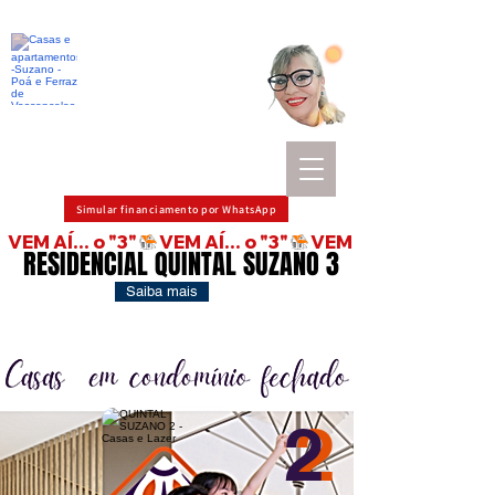
Stela Corretora
Casas e Apartamentos
Confiança e Credibilidade
DESDE 1991
creci:71.896
(11) 97587-3736
Simular financiamento por WhatsApp
VEM AÍ... o "3"
RESIDENCIAL QUINTAL SUZANO 3
RESIDENCIAL QUINTAL SUZANO 3
Saiba mais
2
2