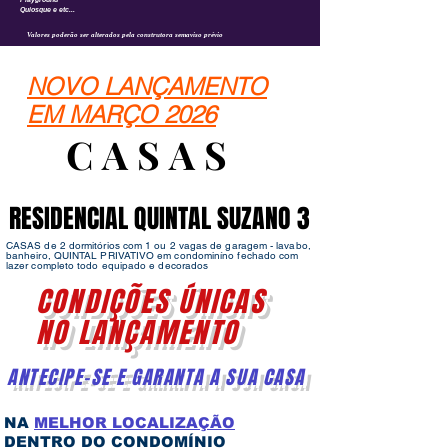
Quiosque e etc...
Valores poderão ser alterados pela construtora semaviso prévio
NOVO LANÇAMENTO
EM MARÇO 2026
C A S A S
C A S A S
RESIDENCIAL QUINTAL SUZANO 3
RESIDENCIAL QUINTAL SUZANO 3
CASAS de 2 dormitórios com 1 ou 2 vagas de garagem - lavabo,
banheiro, QUINTAL PRIVATIVO em condominíno fechado com
lazer completo todo equipado e decorados
CONDIÇÕES ÚNICAS
NO LANÇAMENTO
ANTECIPE-SE E GARANTA A SUA CASA
NA
MELHOR LOCALIZAÇÃO
DENTRO DO CONDOMÍNIO